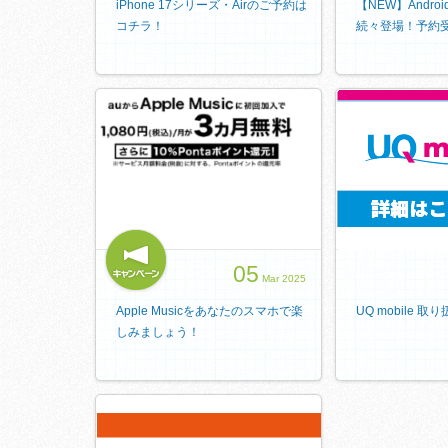
iPhone 17シリーズ・Airのご予約は
【NEW】Andr
コチラ！
続々登場！予約
05
Mar 2025
Apple Musicをあなたのスマホで楽
UQ mobile 取
しみましょう！