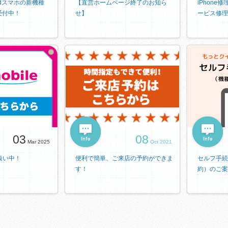
oidスマホの新機種
【直営ホームページ終了のお知ら
iPhone
受付中！
せ】
ービス修理
03
08
Mar 2025
Oct 2021
り扱い中！
便利で簡単、ご来店の予約ができま
セルフ手続
す！
約）のご案